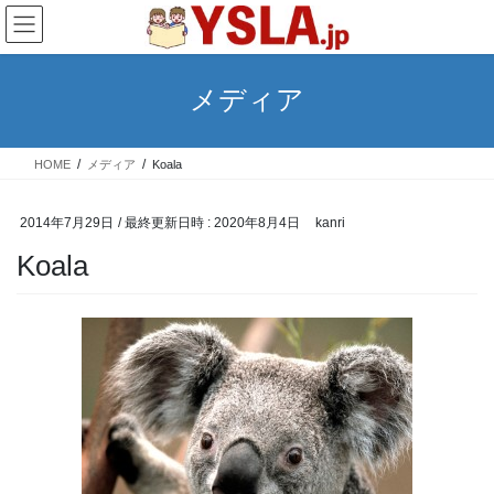
コ
ナ
ン
ビ
テ
ゲ
ン
ー
メディア
ツ
シ
へ
ョ
ス
ン
HOME
メディア
Koala
キ
に
ッ
移
プ
動
2014年7月29日
/ 最終更新日時 :
2020年8月4日
kanri
Koala