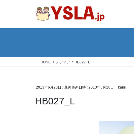
コ
ナ
ン
ビ
テ
ゲ
ン
ー
ツ
シ
へ
ョ
ス
ン
キ
に
ッ
移
HOME
メディア
HB027_L
プ
動
2013年6月28日
/ 最終更新日時 :
2013年6月28日
kanri
HB027_L