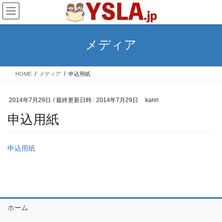
コ
ナ
ン
ビ
テ
ゲ
ン
ー
メディア
ツ
シ
へ
ョ
ス
ン
HOME
メディア
申込用紙
キ
に
ッ
移
プ
動
2014年7月29日
/ 最終更新日時 :
2014年7月29日
kanri
申込用紙
申込用紙
ホーム