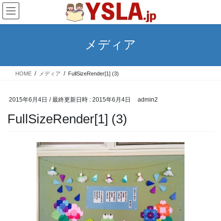
コ
ナ
ン
ビ
テ
ゲ
ン
ー
メディア
ツ
シ
へ
ョ
ス
ン
HOME
メディア
FullSizeRender[1] (3)
キ
に
ッ
移
プ
動
2015年6月4日
/ 最終更新日時 :
2015年6月4日
admin2
FullSizeRender[1] (3)