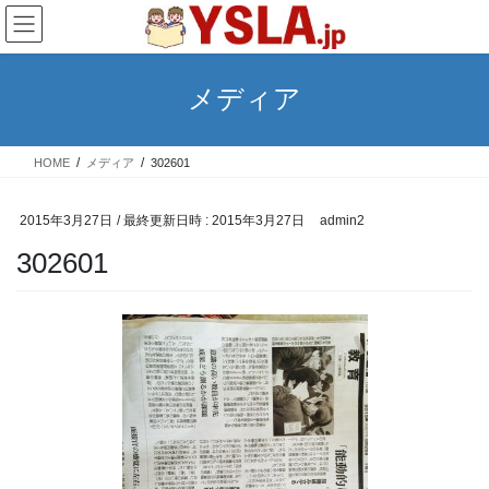
コ
ナ
ン
ビ
テ
ゲ
ン
ー
メディア
ツ
シ
へ
ョ
ス
ン
HOME
メディア
302601
キ
に
ッ
移
プ
動
2015年3月27日
/ 最終更新日時 :
2015年3月27日
admin2
302601