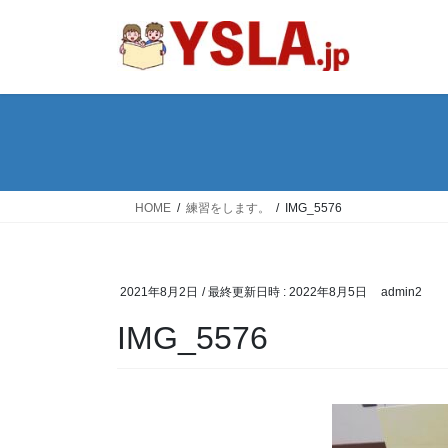
コ
ナ
ン
ビ
テ
ゲ
ン
ー
ツ
シ
へ
ョ
ス
ン
キ
に
ッ
移
HOME
練習をします。
IMG_5576
プ
動
2021年8月2日
/ 最終更新日時 :
2022年8月5日
admin2
IMG_5576