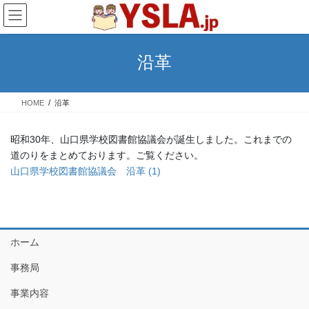
コ
ナ
ン
ビ
テ
ゲ
ン
ー
沿革
ツ
シ
へ
ョ
ス
ン
HOME
沿革
キ
に
ッ
移
プ
動
昭和30年、山口県学校図書館協議会が誕生しました。これまでの
道のりをまとめております。ご覧ください。
山口県学校図書館協議会 沿革 (1)
ホーム
事務局
事業内容