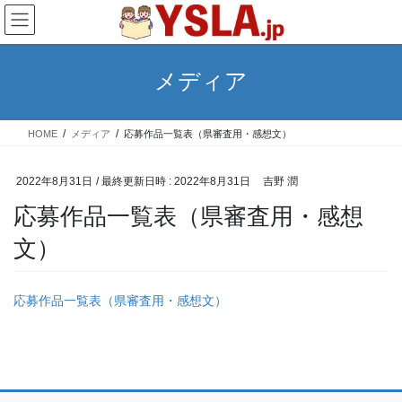
コ
ナ
ン
ビ
テ
ゲ
ン
ー
メディア
ツ
シ
へ
ョ
ス
ン
HOME
メディア
応募作品一覧表（県審査用・感想文）
キ
に
ッ
移
プ
動
2022年8月31日
/ 最終更新日時 :
2022年8月31日
吉野 潤
応募作品一覧表（県審査用・感想
文）
応募作品一覧表（県審査用・感想文）