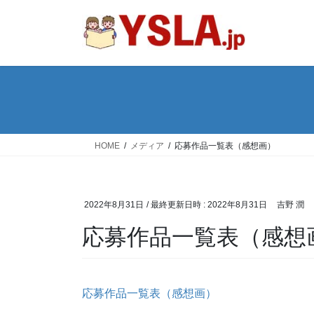
コ
ナ
ン
ビ
テ
ゲ
ン
ー
ツ
シ
へ
ョ
ス
ン
キ
に
ッ
移
HOME
メディア
応募作品一覧表（感想画）
プ
動
2022年8月31日
/ 最終更新日時 :
2022年8月31日
吉野 潤
応募作品一覧表（感想
応募作品一覧表（感想画）