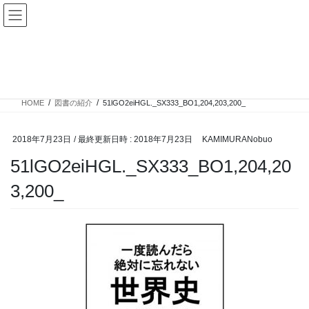
コ
ナ
ン
ビ
テ
ゲ
ン
ー
投稿
ツ
シ
へ
ョ
ス
ン
HOME
図書の紹介
51lGO2eiHGL._SX333_BO1,204,203,200_
キ
に
ッ
移
プ
動
2018年7月23日
/ 最終更新日時 :
2018年7月23日
KAMIMURANobuo
51lGO2eiHGL._SX333_BO1,204,20
3,200_