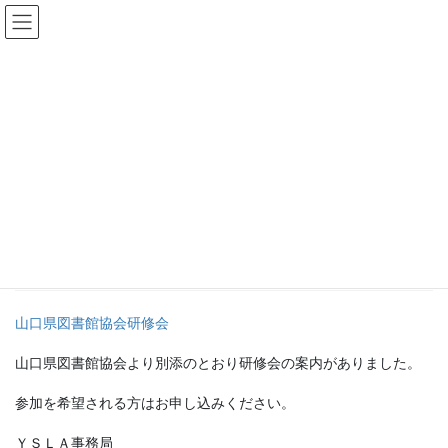
コ
ナ
ン
ビ
テ
ゲ
ン
ー
お知らせ
ツ
シ
へ
ョ
ス
ン
HOME
お知らせ
山口県図書館協会研修会について
キ
に
ッ
移
プ
動
2017年1月29日
/ 最終更新日時 :
2017年1月29日
admin2
お知らせ
山口県図書館協会研修会について
山口県図書館協会研修会
山口県図書館協会より別添のとおり研修会の案内がありました。
参加を希望される方はお申し込みください。
ＹＳＬＡ事務局