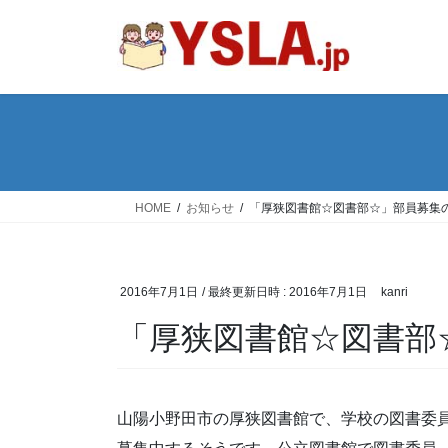
コ
ナ
ン
ビ
テ
ゲ
ン
ー
ツ
シ
へ
ョ
ス
ン
キ
に
ッ
移
HOME
お知らせ
「厚狭図書館☆図書部☆」部員募集
プ
動
2016年7月1日
/ 最終更新日時 :
2016年7月1日
kanri
「厚狭図書館☆図書部
山陽小野田市の厚狭図書館で、学校の図書委