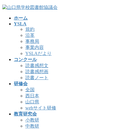
コ
ナ
ン
ビ
ホーム
テ
ゲ
YSLA
ン
ー
規約
ツ
シ
沿革
へ
ョ
事務局
ス
ン
事業内容
キ
に
YSLAだより
ッ
移
コンクール
プ
動
読書感想文
読書感想画
読書ノート
研修会
全国
西日本
山口県
webサイト研修
教育研究会
小教研
中教研